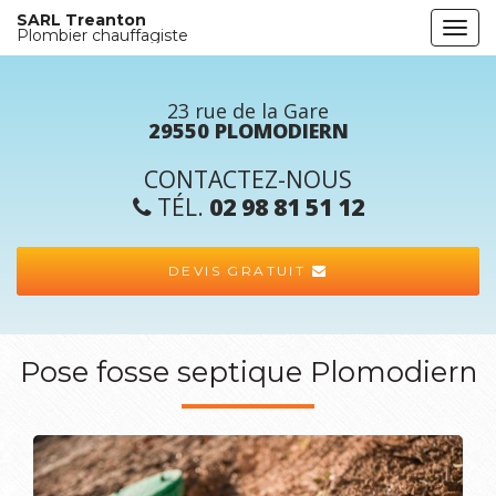
Aller
SARL Treanton
Togg
au
Plombier chauffagiste
navi
contenu
principal
23 rue de la Gare
29550 PLOMODIERN
CONTACTEZ-NOUS
TÉL.
02 98 81 51 12
DEVIS GRATUIT
Pose fosse septique Plomodiern