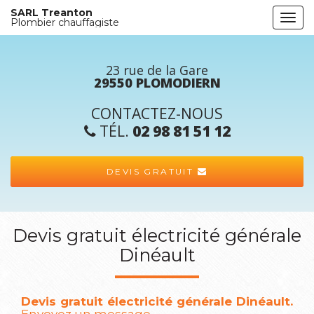
Aller
SARL Treanton
Togg
au
Plombier chauffagiste
navi
contenu
principal
23 rue de la Gare
29550 PLOMODIERN
CONTACTEZ-NOUS
TÉL.
02 98 81 51 12
DEVIS GRATUIT
Devis gratuit électricité générale
Dinéault
Devis gratuit électricité générale Dinéault.