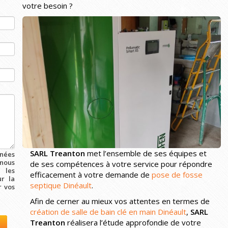
votre besoin ?
SARL Treanton
met l’ensemble de ses équipes et
nées
 nous
de ses compétences à votre service pour répondre
 les
efficacement à votre demande de
pose de fosse
ur la
septique Dinéault
.
r vos
Afin de cerner au mieux vos attentes en termes de
création de salle de bain clé en main Dinéault
,
SARL
Treanton
réalisera l’étude approfondie de votre