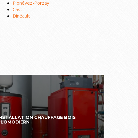
Plonévez-Porzay
Cast
Dinéault
INSTALLATION CHAUFFAGE BOIS
PLOMODIERN