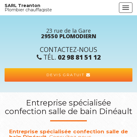
Aller
SARL Treanton
Togg
au
Plombier chauffagiste
navi
contenu
principal
23 rue de la Gare
29550 PLOMODIERN
CONTACTEZ-NOUS
TÉL.
02 98 81 51 12
DEVIS GRATUIT
Entreprise spécialisée
confection salle de bain Dinéault
Entreprise spécialisée confection salle de