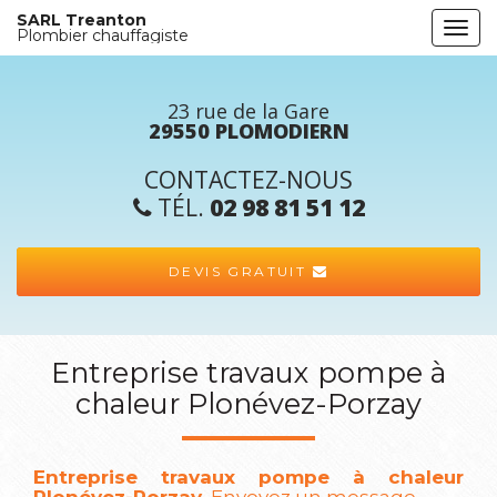
Aller
SARL Treanton
Togg
au
Plombier chauffagiste
navi
contenu
principal
23 rue de la Gare
29550 PLOMODIERN
CONTACTEZ-NOUS
TÉL.
02 98 81 51 12
DEVIS GRATUIT
Entreprise travaux pompe à
chaleur Plonévez-Porzay
Entreprise travaux pompe à chaleur